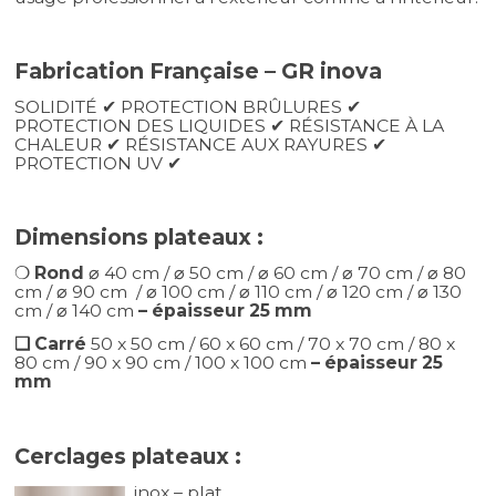
Fabrication Française – GR inova
SOLIDITÉ ✔︎ PROTECTION BRÛLURES ✔︎
PROTECTION DES LIQUIDES ✔︎ RÉSISTANCE À LA
CHALEUR ✔︎ RÉSISTANCE AUX RAYURES ✔︎
PROTECTION UV ✔︎
Dimensions plateaux :
❍
Rond
⌀ 40 cm / ⌀ 50 cm / ⌀ 60 cm / ⌀ 70 cm / ⌀ 80
cm / ⌀ 90 cm / ⌀ 100 cm / ⌀ 110 cm / ⌀ 120 cm / ⌀ 130
cm / ⌀ 140 cm
– épaisseur 25 mm
❏ Carré
50 x 50 cm / 60 x 60 cm / 70 x 70 cm / 80 x
80 cm / 90 x 90 cm / 100 x 100 cm
– épaisseur 25
mm
Cerclages plateaux :
inox – plat