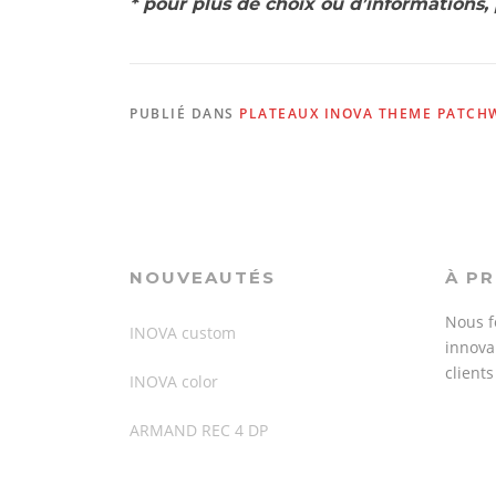
* pour plus de choix ou d’informations
PUBLIÉ DANS
PLATEAUX INOVA THEME PATCH
NOUVEAUTÉS
À P
Nous f
INOVA custom
innovan
client
INOVA color
ARMAND REC 4 DP