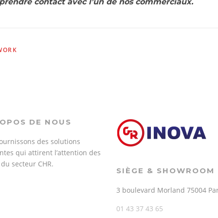
, prendre contact avec l’un de nos commerciaux.
WORK
ROPOS DE NOUS
ournissons des solutions
tes qui attirent l’attention des
s du secteur CHR.
SIÈGE & SHOWROOM
3 boulevard Morland 75004 Par
01 43 37 43 65